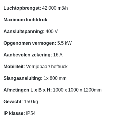
Luchtopbrengst:
42.000 m3/h
Maximum luchtdruk:
Aansluitspanning:
400 V
Opgenomen vermogen:
5,5
kW
Aanbevolen zekering:
16 A
Mobiliteit:
Verrijdbaar/ heftruck
Slangaansluiting:
1
x 800 mm
Afmetingen
L x B x H:
100
0
x 100
0
x 120
0
m
m
Gewicht:
150 kg
IP klasse:
IP54