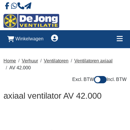
Naar onze Facebookpagina
Stuur ons eeb whatsapp bericht
Account
Winkelwagen
Me
Home
Verhuur
Ventilatoren
Ventilatoren axiaal
AV 42.000
Excl. BTW
Incl. BTW
axiaal ventilator AV 42.000