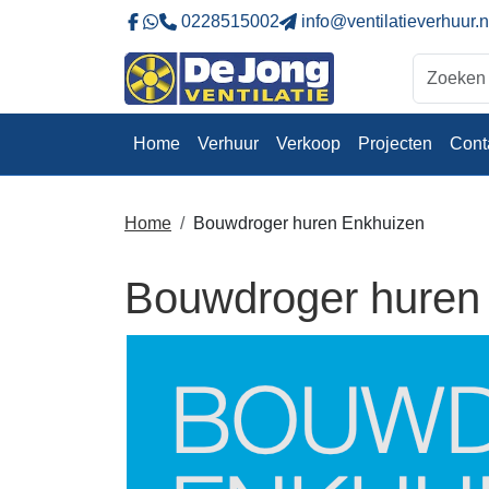
0228515002
info@ventilatieverhuur.n
Naar onze Facebookpagina
Stuur ons eeb whatsapp bericht
Home
Verhuur
Verkoop
Projecten
Cont
Home
Bouwdroger huren Enkhuizen
Bouwdroger huren