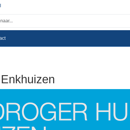
l
act
 Enkhuizen