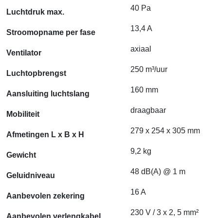
40 Pa
Luchtdruk max.
13,4 A
Stroomopname per fase
axiaal
Ventilator
250 m³/uur
Luchtopbrengst
160 mm
Aansluiting luchtslang
draagbaar
Mobiliteit
279 x 254 x 305 mm
Afmetingen L x B x H
9,2 kg
Gewicht
48 dB(A) @ 1 m
Geluidniveau
16 A
Aanbevolen zekering
230 V / 3 x 2, 5 mm²
Aanbevolen verlengkabel