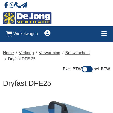
Naar onze Facebookpagina
Stuur ons eeb whatsapp bericht
Account
Winkelwagen
Me
Home
Verkoop
Verwarming
Bouwkachels
Dryfast DFE 25
Excl. BTW
Incl. BTW
Dryfast DFE25