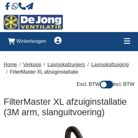
Naar onze Facebookpagina
Stuur ons eeb whatsapp bericht
Account
Winkelwagen
Me
Home
Verkoop
Lasrookafzuigers
Lasrookafzuiging
FilterMaster XL afzuiginstallatie
Excl. BTW
Incl. BTW
FilterMaster XL afzuiginstallatie
(3M arm, slanguitvoering)