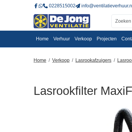
0228515002
info@ventilatieverhuur.n
Naar onze Facebookpagina
Stuur ons eeb whatsapp bericht
Home
Verhuur
Verkoop
Projecten
Cont
Home
Verkoop
Lasrookafzuigers
Lasroo
Lasrookfilter MaxiF