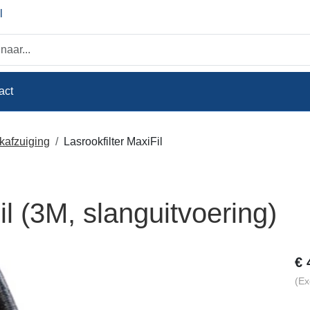
l
act
kafzuiging
Lasrookfilter MaxiFil
il (3M, slanguitvoering)
€
(Ex