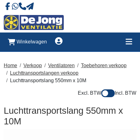
Naar onze Facebookpagina
Stuur ons eeb whatsapp bericht
Account
Winkelwagen
Me
Home
Verkoop
Ventilatoren
Toebehoren verkoop
Luchttransportslangen verkoop
Luchttransportslang 550mm x 10M
Excl. BTW
Incl. BTW
Luchttransportslang 550mm x
10M