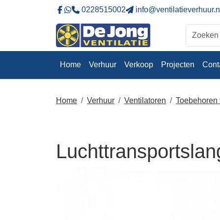
0228515002
info@ventilatieverhuur.n
Naar onze Facebookpagina
Stuur ons eeb whatsapp bericht
Home
Verhuur
Verkoop
Projecten
Cont
Home
Verhuur
Ventilatoren
Toebehoren v
Luchttransportsl