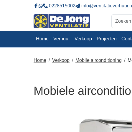
0228515002
info@ventilatieverhuur.n
Naar onze Facebookpagina
Stuur ons eeb whatsapp bericht
Home
Verhuur
Verkoop
Projecten
Cont
Home
Verkoop
Mobile airconditioning
Mo
Mobiele airconditi