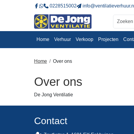
0228515002
info@ventilatieverhuur.n
Naar onze Facebookpagina
Stuur ons eeb whatsapp bericht
Home
Verhuur
Verkoop
Projecten
Cont
Home
Over ons
Over ons
De Jong Ventilatie
Contact