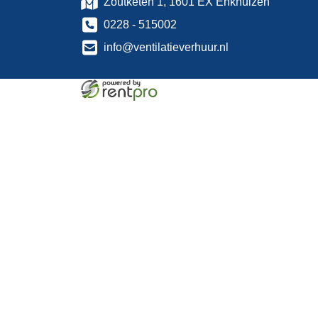
Zoutketen 1, 1601 EX Enkhuizen
0228 - 515002
info@ventilatieverhuur.nl