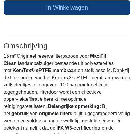
In Winkelwagen
Omschrijving
15 m² Origineel reservefilterpatroon voor
MaxiFil
Clean
lasdampafzuiger bestaande uit polyestervlies
met
KemTex® ePTFE membraan
en stofklasse M. Dankzij
de fijne poriën van het KemTex® ePTFE membraan worden
zelfs deeltjes tot ongeveer 100 nanometer effectief
tegengehouden. Hierdoor wordt een effectieve
oppervlaktefiltratie bereikt met optimale
reinigingsresultaten.
Belangrijke opmerking:
Bij
het
gebruik
van
originele filters
blijft u gegarandeerd veilig
werken en voldoet u aan de wettelijk gestelde eisen. Dit
betekent namelijk dat de
IFA W3-certificering
en de