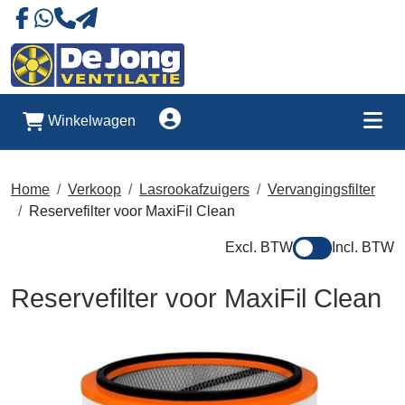
Naar onze Facebookpagina
Stuur ons eeb whatsapp bericht
Account
Winkelwagen
Me
Home
Verkoop
Lasrookafzuigers
Vervangingsfilter
Reservefilter voor MaxiFil Clean
Excl. BTW
Incl. BTW
Reservefilter voor MaxiFil Clean