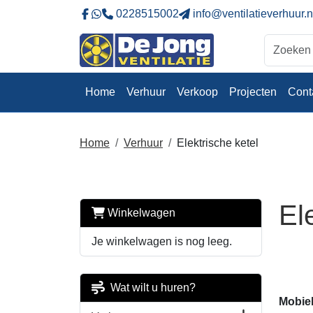
0228515002
info@ventilatieverhuur.n
Naar onze Facebookpagina
Stuur ons eeb whatsapp bericht
Home
Verhuur
Verkoop
Projecten
Cont
Home
Verhuur
Elektrische ketel
El
Winkelwagen
Je winkelwagen is nog leeg.
Wat wilt u huren?
Mobiel