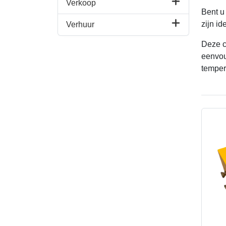
Verkoop
Bent u
zijn id
Verhuur
Deze c
eenvou
temper