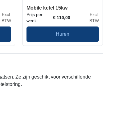
Mobile ketel 15kw
Excl.
Prijs per
Excl.
€
110,00
BTW
week
BTW
Huren
aatsen. Ze zijn geschikt voor verschillende
telstoring.