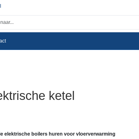
l
act
ektrische ketel
e elektrische boilers huren voor vloerverwarming