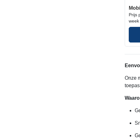
Mobi
Prijs 
week
Eenvou
Onze m
toepas
Waarom
Ge
Sn
Ge