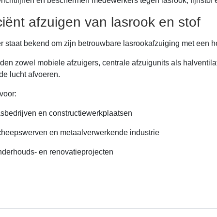
ichtlijnen en beschermen medewerkers tegen lasrook, fijnstof
ciënt afzuigen van lasrook en stof
 staat bekend om zijn betrouwbare lasrookafzuiging met een ho
eden zowel mobiele afzuigers, centrale afzuigunits als halventil
de lucht afvoeren.
voor:
sbedrijven en constructiewerkplaatsen
heepswerven en metaalverwerkende industrie
derhouds- en renovatieprojecten