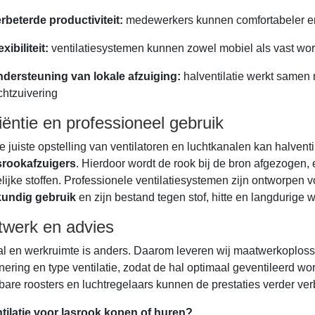
rbeterde productiviteit:
medewerkers kunnen comfortabeler e
exibiliteit:
ventilatiesystemen kunnen zowel mobiel als vast wo
dersteuning van lokale afzuiging:
halventilatie werkt samen 
chtzuivering
ciëntie en professioneel gebruik
e juiste opstelling van ventilatoren en luchtkanalen kan halvent
srookafzuigers
. Hierdoor wordt de rook bij de bron afgezogen, en
lijke stoffen. Professionele ventilatiesystemen zijn ontworpen v
undig gebruik
en zijn bestand tegen stof, hitte en langdurige 
werk en advies
al en werkruimte is anders. Daarom leveren wij maatwerkoplossin
nering en type ventilatie, zodat de hal optimaal geventileerd wo
lbare roosters en luchtregelaars kunnen de prestaties verder ver
tilatie voor lasrook kopen of huren?