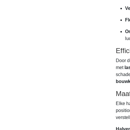
Ve
Fl
On
lu
Effi
Door d
met
la
schade
bouwk
Maat
Elke h
positio
verste
Halven