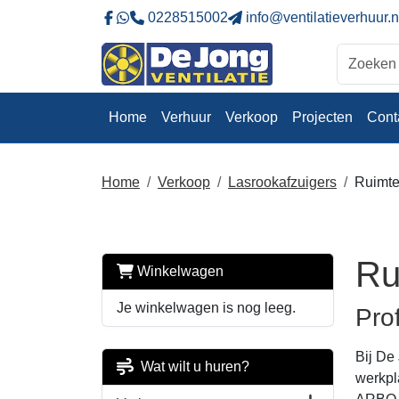
0228515002
info@ventilatieverhuur.n
Naar onze Facebookpagina
Stuur ons eeb whatsapp bericht
Home
Verhuur
Verkoop
Projecten
Cont
Home
Verkoop
Lasrookafzuigers
Ruimte
Ru
Winkelwagen
Je winkelwagen is nog leeg.
Pro
Bij De
Wat wilt u huren?
werkpl