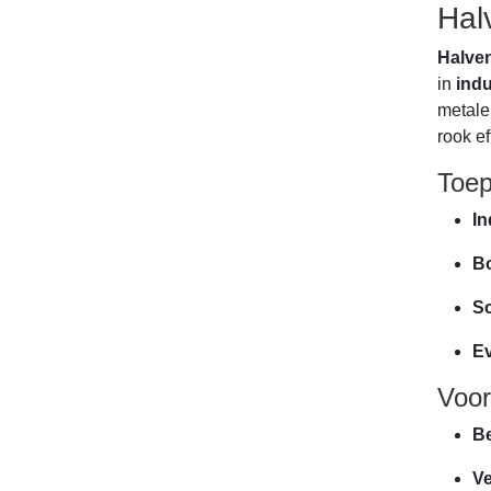
Hal
Halven
in
ind
metale
rook e
Toep
In
B
S
Ev
Voor
Be
Ve