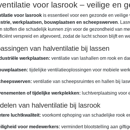
ventilatie voor lasrook – veilige en
tilatie voor lasrook
is essentieel voor een gezonde en veilig
ustrie, werkplaatsen, bouwplaatsen en scheepswerven
. Lasr
n stoffen die schadelijk kunnen zijn voor de gezondheid van me
fficiënt verspreid en afgevoerd, zodat de lucht schoon blijft en
assingen van halventilatie bij lassen
dustriële werkplaatsen:
ventilatie van lashallen om rook en d
ouwplaatsen:
tijdelijke ventilatieoplossingen voor mobiele wer
cheepswerven:
ventilatie van scheepsruimtes en hallen bij l
enementen of tijdelijke werkplekken:
luchtverplaatsing voo
delen van halventilatie bij lasrook
tere luchtkwaliteit:
voorkomt ophoping van schadelijke rook en
iligheid voor medewerkers:
vermindert blootstelling aan gift