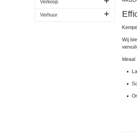
ARBO-r
Verkoop
Effi
Verhuur
Kemper
Wij bi
vervuil
Ideaal 
La
Sc
On