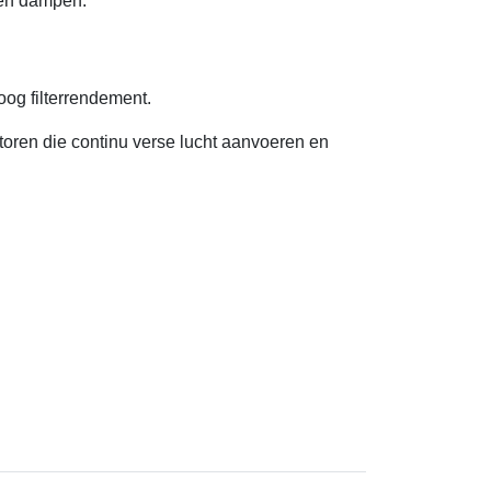
 en dampen.
og filterrendement.
atoren die continu verse lucht aanvoeren en