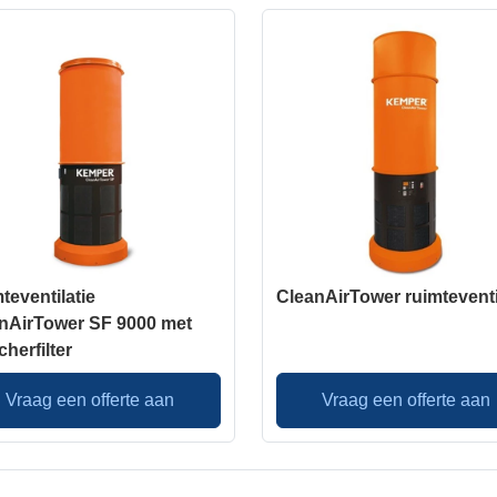
teventilatie
CleanAirTower ruimteventi
nAirTower SF 9000 met
cherfilter
Vraag een offerte aan
Vraag een offerte aan