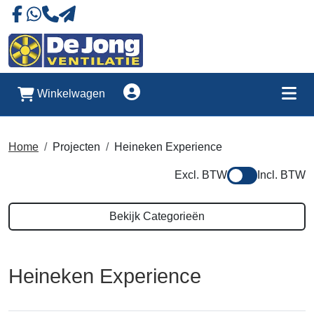
Naar onze Facebookpagina
Stuur ons eeb whatsapp bericht
Account
Winkelwagen
Me
Home
Projecten
Heineken Experience
Excl. BTW
Incl. BTW
Bekijk Categorieën
Heineken Experience